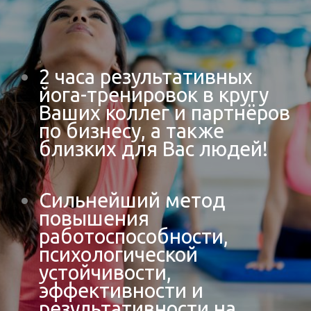
2 часа результативных
йога-тренировок в кругу
Ваших коллег и партнёров
по бизнесу, а также
близких для Вас людей!
Сильнейший метод
повышения
работоспособности,
психологической
устойчивости,
эффективности и
результативности на